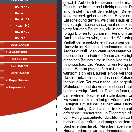
gewählt. Auf der Internetseite findet m
Grundrisse kann man beliebig ändern. 
sind, findet man oft den richtigen. Bei 
konventionell gebauten Haus. Bevor de
Entscheidung treffen, welches Haus er b
bevorzugte Bauweise dar, weil es in kürz
vorgefertigten Bauteilen, die in dem We
fertige Elemente (schon mit Fenstern und
Dach produziert wird, spielt die Wetterl
Vielfalt der angebotenen Haustypen der 
Domizile im Stil eines Landhauses, eine
Architekturstil. Man kann repräsentativ
individuellen Entwürfe können als Fertig
einzelnen Bauprojekte in ihren Kosten 
Innenausbau. Die Preise für ein Fertigha
einem Beratungsgespräch mit einem Firm
wünscht sich ein Bauherr einige Veränd
Da ein Einfamilienhaus das neue Zuhaus
individuellen Raumwünsche, wie begehb
Wohnküche und die verschiedenen Baufo
berücksichtigt. Auch für Rollstuhlfahrer
barrierefreien Räume mit stufenlosem Ei
Es werden schlüsselfertige Häuser und 
Fertighaus muss der Bauherr eine Küch
Rest ist fertig. Das Haus ist trocken 
erfolgt der Innenausbau in Eigenregie 
vom Fertighausanbieter durchführen zu 
individuell getroffen und hängt von de
Bauherrenfamilie ab. Manche haben viel 
Herausforderung wie das Innenausbau ei