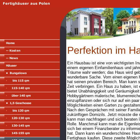
Perfektion im H
Ein Hausbau ist eine von wichtigsten I
einem eigenen Einfamilienhaus und jahr
Träume wahr werden; das Haus wird geba
wunderbare Sache. Vom einen eigenen Ha
hat seinen privaten Bereich. Man kann 
Zeit verbringen. Ein Haus zu haben, ist
bietet Unabhängigkeit und Geräumigkeit 
Hobbygärtnern malerische, blumenreic
einzupflanzen oder sich nur auf ein pa
Möglichkeiten einen Garten zu gestalten
Nach den Gesprächen mit seiner Familie
zukünftigen Domizils. Jetzt müsste die 
kann man nachfragen und sich beraten l
Rolle. Manchmal kann man die Eigenleis
sich bei einem Finanzberater zu inform
hat. Dann kann ein wunderschönes Haus
Fertighaus kaufen. Diese zweite Möglich