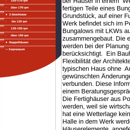
der Häuser in einem We
fertigen Teile eines Bu
Grundstück, auf einer F
Werk befindet sich im P
Bungalows mit LKWs auf
zusammengebaut. Die e
werden bei der Planung
berücksichtigt. Ein Bau
Flexibilität der Archit
typischen Haus ohne Auf
gewünschten Änderungen
verbunden. Diese Infor
einem Beratungsgespräc
Die Fertighäuser aus P
werden, weil sie wirtsc
hat eine Wetterlage kein
Halle in dem Werk werde
Häuserelemente angefert