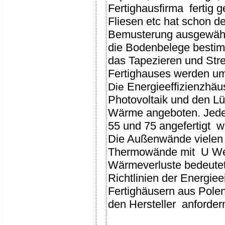
Fertighausfirma fertig
Fliesen etc hat schon d
Bemusterung ausgewähl
die Bodenbelege besti
das Tapezieren und Str
Fertighauses werden um
Energieeffizienzhä
Die
Photovoltaik und den L
Wärme angeboten. Jeder
55 und 75 angefertigt w
Die Außenwände vielen 
Thermowände mit U Wer
Wärmeverluste bedeutet
Richtlinien der Energi
Fertighäusern aus Pole
den Hersteller anforder